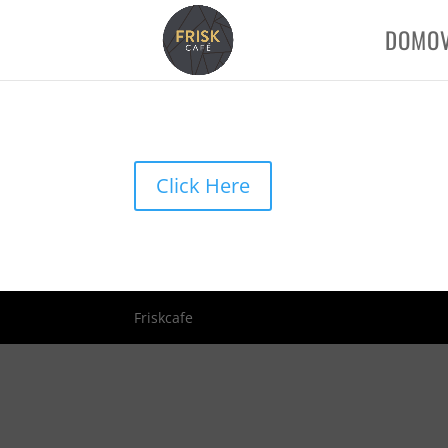
Hamsik Winery
DOMO
Click Here
Friskcafe